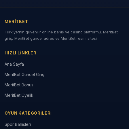
MERITBET
Türkiye'nin güvenilir online bahis ve casino platformu. MeritBet
giriş, MeritBet güncel adres ve MeritBet resmi sitesi.
HIZLI LINKLER
Ana Sayfa
MeritBet Güncel Giriş
MeritBet Bonus
MeritBet Üyelik
OYUN KATEGORILERI
Spor Bahisleri