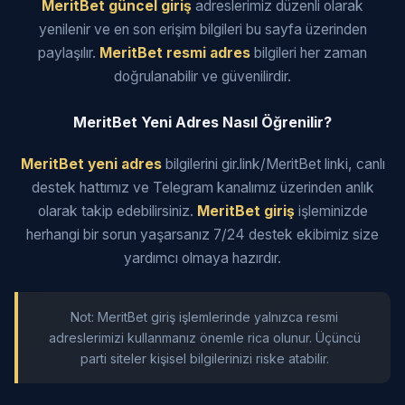
MeritBet güncel giriş
adreslerimiz düzenli olarak
yenilenir ve en son erişim bilgileri bu sayfa üzerinden
paylaşılır.
MeritBet resmi adres
bilgileri her zaman
doğrulanabilir ve güvenilirdir.
MeritBet Yeni Adres Nasıl Öğrenilir?
MeritBet yeni adres
bilgilerini gir.link/MeritBet linki, canlı
destek hattımız ve Telegram kanalımız üzerinden anlık
olarak takip edebilirsiniz.
MeritBet giriş
işleminizde
herhangi bir sorun yaşarsanız 7/24 destek ekibimiz size
yardımcı olmaya hazırdır.
Not: MeritBet giriş işlemlerinde yalnızca resmi
adreslerimizi kullanmanız önemle rica olunur. Üçüncü
parti siteler kişisel bilgilerinizi riske atabilir.