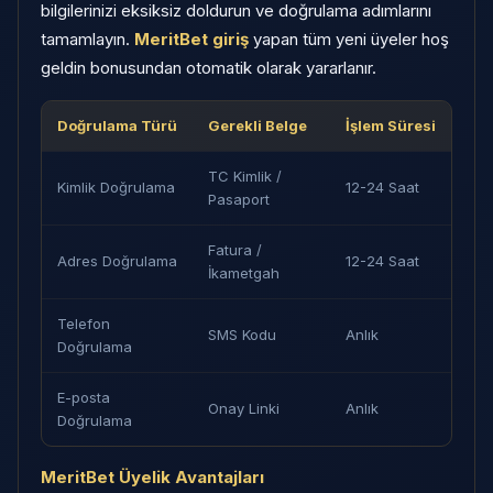
bilgilerinizi eksiksiz doldurun ve doğrulama adımlarını
tamamlayın.
MeritBet giriş
yapan tüm yeni üyeler hoş
geldin bonusundan otomatik olarak yararlanır.
Doğrulama Türü
Gerekli Belge
İşlem Süresi
TC Kimlik /
Kimlik Doğrulama
12-24 Saat
Pasaport
Fatura /
Adres Doğrulama
12-24 Saat
İkametgah
Telefon
SMS Kodu
Anlık
Doğrulama
E-posta
Onay Linki
Anlık
Doğrulama
MeritBet Üyelik Avantajları