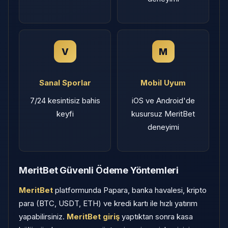
V
M
Sanal Sporlar
Mobil Uyum
7/24 kesintisiz bahis
iOS ve Android'de
keyfi
kusursuz MeritBet
deneyimi
MeritBet Güvenli Ödeme Yöntemleri
MeritBet
platformunda Papara, banka havalesi, kripto
para (BTC, USDT, ETH) ve kredi kartı ile hızlı yatırım
yapabilirsiniz.
MeritBet giriş
yaptıktan sonra kasa