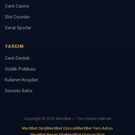
Canlı Casino
Slot Oyunları
Sanal Sporlar
YARDIM
Canlı Destek
Gizlilik Politikası
Kullanım Koşulları
Sorumlu Bahis
Copyright © 2026 MeritBet — Tüm Hakları Saklıdır.
MeritBet Giriş
MeritBet Güncel
MeritBet Yeni Adres
MeritBet Resmi Site
MeritBet Güncel Giriş